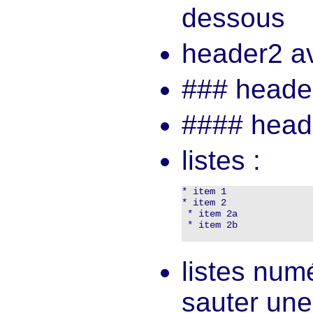
dessous
header2 av
### heade
#### head
listes :
* item 1

* item 2

 * item 2a

 * item 2b

listes numé
sauter une 