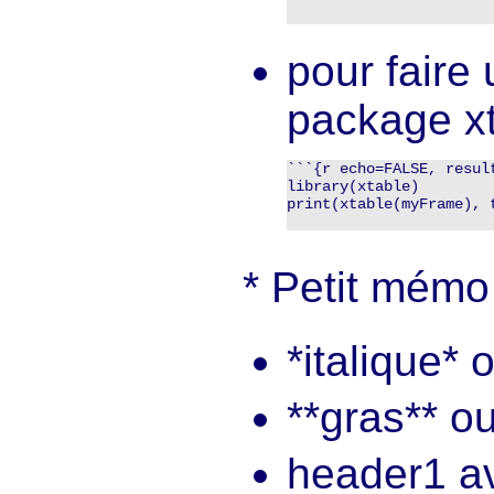
pour faire 
package xt
```{r echo=FALSE, result
library(xtable)

print(xtable(myFrame), t
Petit mémo
*italique* 
**gras** o
header1 a