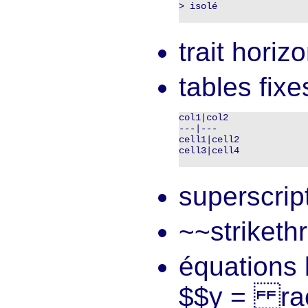
> isolé

trait horizo
tables fixe
col1|col2

---|---

cell1|cell2

cell3|cell4

superscrip
~~striket
équations 
$$y = rac