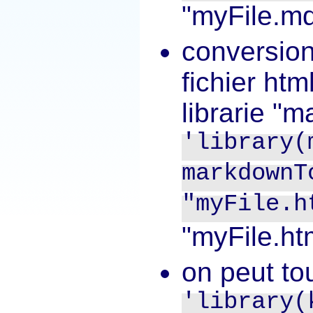
"myFile.m
conversion
fichier htm
librarie "
'library(
markdownT
"myFile.h
"myFile.htm
on peut to
'library(