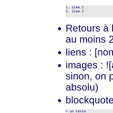
1. item 1

2. item 2

Retours à l
au moins 
liens : [no
images : ![
sinon, on p
absolu)
blockquote
> un texte
