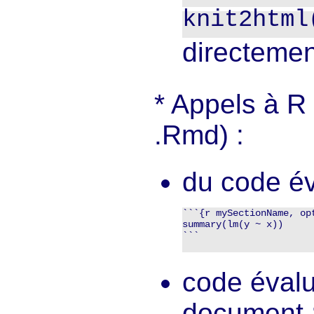
knit2html
directement
Appels à R 
.Rmd) :
du code év
```{r mySectionName, opt
summary(lm(y ~ x))

```

code évalu
document 