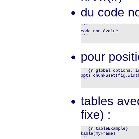
du code no
```

code non évalué

```

pour posit
```{r global_options, in
opts_chunk$set(fig.widt
```

tables ave
fixe) :
```{r tableExample}

kable(myFrame)

```
