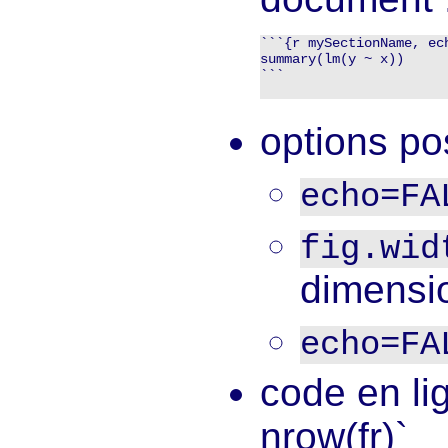
```{r mySectionName, ech
summary(lm(y ~ x))

```

options po
echo=FA
fig.wid
dimensio
echo=FA
code en lig
nrow(fr)`