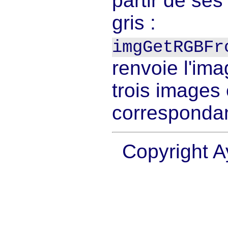
partir de se
gris :
imgGetRGBFr
renvoie l'im
trois images 
correspondan
Copyright A
programmer en R, tutoriel R, graphes en R