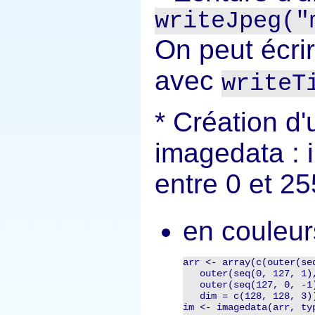
writeJpeg("
On peut écrir
avec
writeT
Création d
imagedata : i
entre 0 et 25
en couleur
arr <- array(c(outer(se
   outer(seq(0, 127, 1),
   outer(seq(127, 0, -1
   dim = c(128, 128, 3))
im <- imagedata(arr, typ