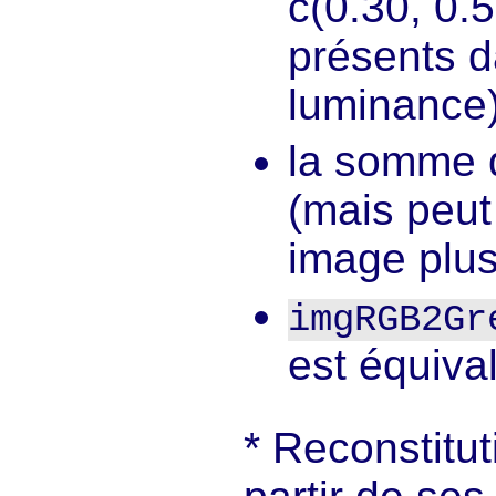
c(0.30, 0.5
présents d
luminance)
la somme d
(mais peut 
image plus
imgRGB2Gr
est équiva
Reconstitut