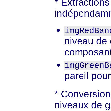
Extraction
indépendamm
imgRedBan
niveau de 
composant
imgGreenB
pareil pour
Conversion
niveaux de gr