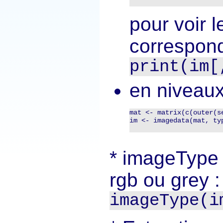
pour voir 
corresponda
print(im[
en niveaux
mat <- matrix(c(outer(s
im <- imagedata(mat, typ
imageType :
rgb ou grey :
imageType(i